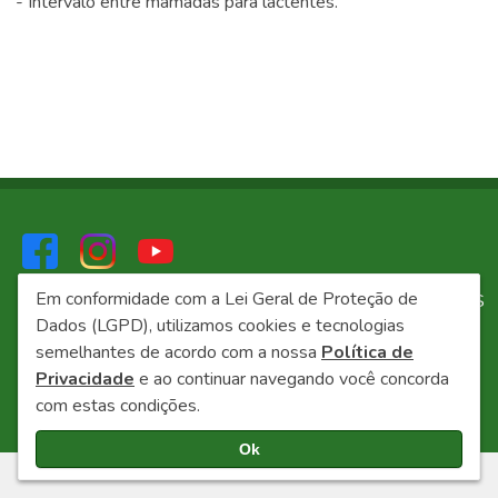
- Intervalo entre mamadas para lactentes.
Em conformidade com a Lei Geral de Proteção de
2026 © EXAME LABORATÓRIO DE ANÁLISES CLÍNICAS
Dados (LGPD), utilizamos cookies e tecnologias
- v5.1.0 7ab2563
semelhantes de acordo com a nossa
Política de
Política de Privacidade
Privacidade
e ao continuar navegando você concorda
com estas condições.
Ok